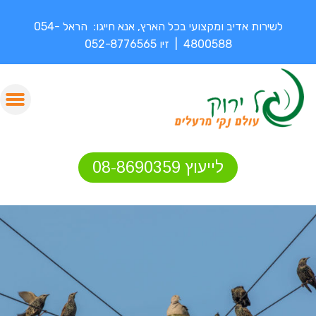
לשירות אדיב ומקצועי בכל הארץ, אנא חייגו: הראל 054-
4800588 | זיו 052-8776565
לייעוץ 08-8690359