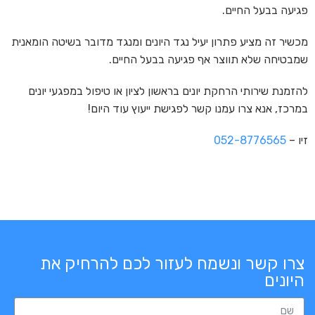
פגיעה בבעל החיים.
מכשיר זה מציע פתרון יעיל נגד היונים ומנגד מדובר בשיטה הומאנית
שמבטיחה שלא תווצר אף פגיעה בבעל החיים.
להזמנת שירותי הרחקת יונים בראשון לציון או טיפול במפגעי יונים
במרכז, אנא צרו עמנו קשר לפגישת ייעוץ עוד היום!
זיו –
052-8776565
צרו קשר ונשמח לעזור לכם להרחיק את
היונים