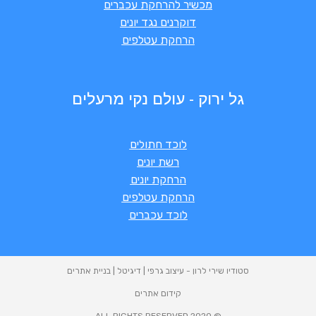
מכשיר להרחקת עכברים
דוקרנים נגד יונים
הרחקת עטלפים
גל ירוק - עולם נקי מרעלים
לוכד חתולים
רשת יונים
הרחקת יונים
הרחקת עטלפים
לוכד עכברים
סטודיו שירי לרון - עיצוב גרפי | דיגיטל | בניית אתרים
קידום אתרים
© 2020 ALL RIGHTS RESERVED​