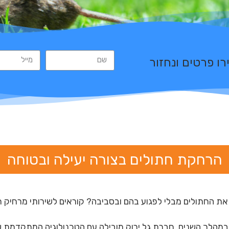
פ
ר
ט
י
ם
ו
נ
ח
ז
ו
ר
א
ל
י
כ
ם
הרחקת חתולים בצורה יעילה ובטוחה
את החתולים מבלי לפגוע בהם ובסביבה? קוראים לשירותי מרחיק ח
מהלך השנים. חברת גל ירוק מובילה עם הטכנולוגיה המתקדמת ש