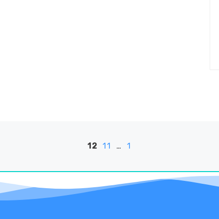
12
11
…
1