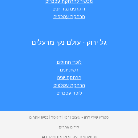
מכשיר להרחקת עכברים
דוקרנים נגד יונים
הרחקת עטלפים
גל ירוק - עולם נקי מרעלים
לוכד חתולים
רשת יונים
הרחקת יונים
הרחקת עטלפים
לוכד עכברים
סטודיו שירי לרון - עיצוב גרפי | דיגיטל | בניית אתרים
קידום אתרים
© 2020 ALL RIGHTS RESERVED​