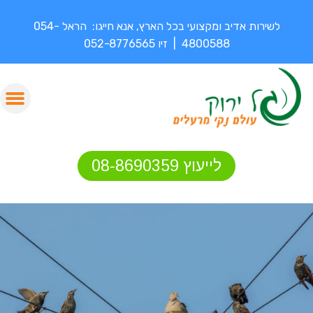
לשירות אדיב ומקצועי בכל הארץ, אנא חייגו: הראל 054-
4800588 | זיו 052-8776565
לייעוץ 08-8690359