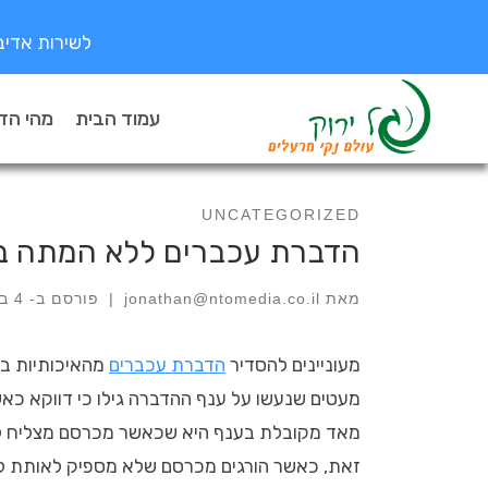
לשירות אדיב ומקצוע
עמוד הבית
מהי הד
UNCATEGORIZED
הדברת עכברים ללא המתה ב
מאת
jonathan@ntomedia.co.il
|
פורסם ב-
4 באפריל 2021
מעוניינים להסדיר
הדברת עכברים
מהאיכותיות בי
מעטים שנעשו על ענף ההדברה גילו כי דווקא כאש
מאד מקובלת בענף היא שכאשר מכרסם מצליח לש
זאת, כאשר הורגים מכרסם שלא מספיק לאותת לח