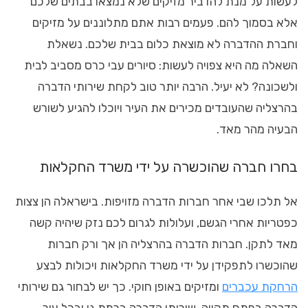
לעשות על מנת להדביר מזיקים שלא נמצאו בבתים שלכם
אלא בסמוך להם. פעמים רבות אתם מתלוננים על מזיקים
וחברת ההדברה לא מוצאת כלום בבית שלכם. נשאלת
השאלה מה היא צפויה לעשות: סיורים עבי כרס מסביב לבית
ולשכונה? לא יעיל. הרבה יותר טוב לקחת שירותי הדברה
בהרצליה שהעובדים מכירים את העיר ויוכלו להגיע לשורש
הבעיה מהר מאד.
בחרו חברה שהוכשרה על ידי משרד החקלאות
אל תלכו שבי אחר חברות הדברה מזויפות. בישראלה הן צצות
כפטריות אחרי הגשם, ועלולות לגרום לכם נזק שיהיה קשה
מאד לתקן. חברות הדברה בהרצליה הן אך ורק חברות
שהוכשרו לתפקידן על ידי משרד החקלאות ויכולות לבצע
הרחקת עכברים
ומזיקים באופן חוקי. כך יש לבחור גם שירותי
הדברה בפתח תקווה, שירותי הדברה ברמת גן ובכל עיר